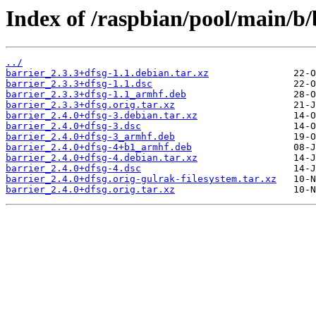
Index of /raspbian/pool/main/b/
../
barrier_2.3.3+dfsg-1.1.debian.tar.xz
barrier_2.3.3+dfsg-1.1.dsc
barrier_2.3.3+dfsg-1.1_armhf.deb
barrier_2.3.3+dfsg.orig.tar.xz
barrier_2.4.0+dfsg-3.debian.tar.xz
barrier_2.4.0+dfsg-3.dsc
barrier_2.4.0+dfsg-3_armhf.deb
barrier_2.4.0+dfsg-4+b1_armhf.deb
barrier_2.4.0+dfsg-4.debian.tar.xz
barrier_2.4.0+dfsg-4.dsc
barrier_2.4.0+dfsg.orig-gulrak-filesystem.tar.xz
barrier_2.4.0+dfsg.orig.tar.xz